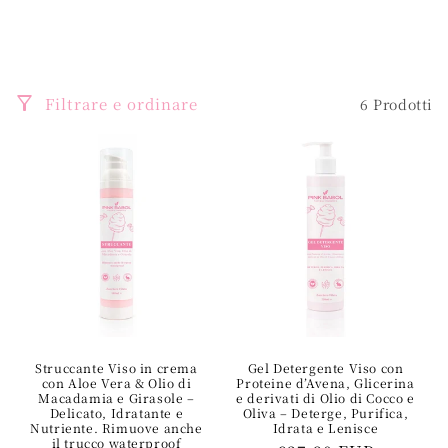
z
i
o
Filtrare e ordinare
6 Prodotti
n
e
:
Struccante Viso in crema
Gel Detergente Viso con
con Aloe Vera & Olio di
Proteine d’Avena, Glicerina
Macadamia e Girasole –
e derivati di Olio di Cocco e
Delicato, Idratante e
Oliva – Deterge, Purifica,
Nutriente. Rimuove anche
Idrata e Lenisce
il trucco waterproof