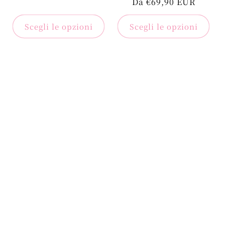
regolare
Da €69,90 EUR
regolare
di
vendita
Scegli le opzioni
Scegli le opzioni