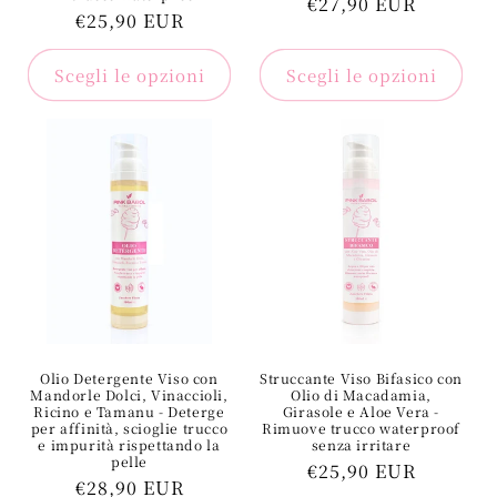
Prezzo
€27,90 EUR
Prezzo
€25,90 EUR
regolare
regolare
Scegli le opzioni
Scegli le opzioni
Olio Detergente Viso con
Struccante Viso Bifasico con
Mandorle Dolci, Vinaccioli,
Olio di Macadamia,
Ricino e Tamanu - Deterge
Girasole e Aloe Vera -
per affinità, scioglie trucco
Rimuove trucco waterproof
e impurità rispettando la
senza irritare
pelle
Prezzo
€25,90 EUR
Prezzo
€28,90 EUR