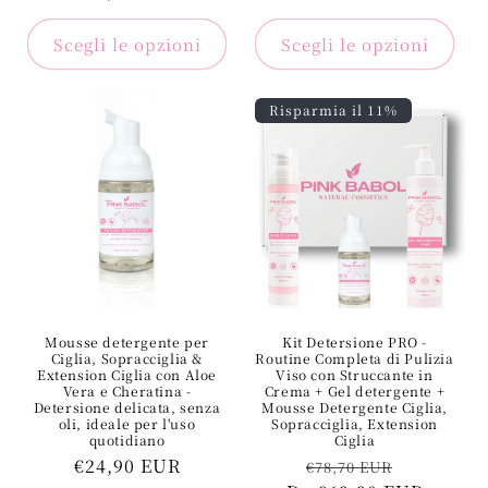
regolare
regolare
Scegli le opzioni
Scegli le opzioni
Risparmia il 11%
Mousse detergente per
Kit Detersione PRO -
Ciglia, Sopracciglia &
Routine Completa di Pulizia
Extension Ciglia con Aloe
Viso con Struccante in
Vera e Cheratina -
Crema + Gel detergente +
Detersione delicata, senza
Mousse Detergente Ciglia,
oli, ideale per l'uso
Sopracciglia, Extension
quotidiano
Ciglia
Prezzo
€24,90 EUR
Prezzo
Prezzo
€78,70 EUR