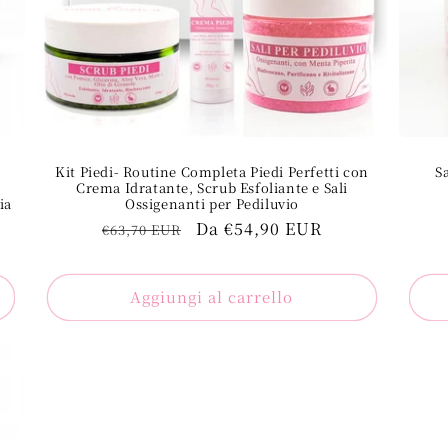
Kit Piedi- Routine Completa Piedi Perfetti con
S
Crema Idratante, Scrub Esfoliante e Sali
ia
Ossigenanti per Pediluvio
Prezzo
Prezzo
Da €54,90 EUR
€63,70 EUR
regolare
di
vendita
Aggiungi al carrello