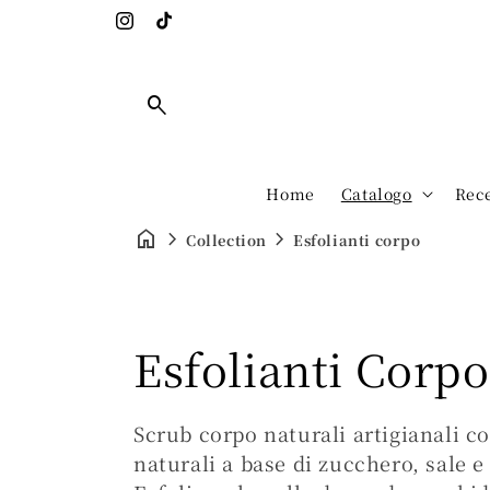
Spedizione Express Italia e Europa
Instagram
Tiktok
Home
Catalogo
Rec
Collection
Esfolianti corpo
C
Esfolianti Corpo
o
Scrub corpo naturali artigianali c
naturali a base di zucchero, sale e 
l