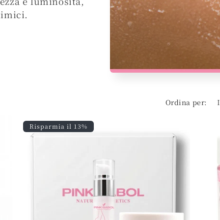
ezza e luminosità,
imici.
Ordina per:
Risparmia il 13%