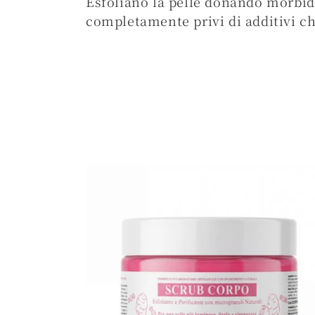
Esfoliano la pelle donando morbid
l
completamente privi di additivi ch
e
z
i
o
n
e
: