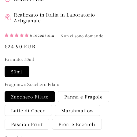
Realizzato in Italia in Laboratorio
Artigianale
6 recensioni
Non ci sono domande
Prezzo
€24,90 EUR
regolare
Formato:
50ml
50ml
Fragranza:
Zucchero Filato
Zucchero Filato
Panna e Fragole
Latte di Cocco
Marshmallow
Passion Fruit
Fiori e Boccioli