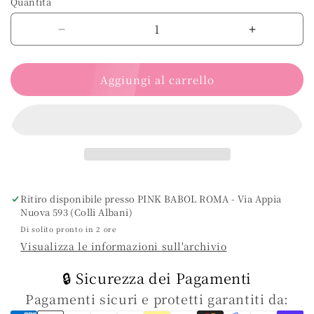
Quantità
Diminuire
Aumenta
la
la
quantità
quantità
Aggiungi al carrello
per
per
Profumo
Profumo
per
per
Capelli
Capelli
con
con
Cheratina
Cheratina
e
e
Estratto
Estratto
di
di
Ritiro disponibile presso
​​PINK BABOL ROMA - Via Appia
Ortica
Ortica
Nuova 593 (Colli Albani)
-
-
Di solito pronto in 2 ore
Profuma,
Profuma,
Visualizza le informazioni sull'archivio
Rinforza
Rinforza
e
e
🔒 Sicurezza dei Pagamenti
Purifica
Purifica
Pagamenti sicuri e protetti garantiti da:
la
la