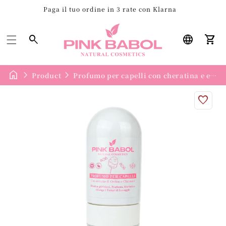
Paga il tuo ordine in 3 rate con Klarna
Carre
Product
Profumo per capelli con cheratina e estratto di ortica - profuma, rinforza e purifica la chioma